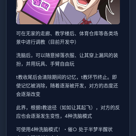
可在无家的走廊、教学楼后、体育仓库等各类场
景中进行调教（目前开发中）
洗脑后，可以随意掉落衣服、让其穿上漏风的装
扮，并用玩具、手臂自由玩
t教收尾后会清除期间的记忆，t教环节终止。即
使记忆被消除，随着逐渐被开发，对方的态度还
会逐渐改变
此界，根据t教途径（如如让其起飞），对方的反
应也会逐渐发生变性，4种洗脑模式
可使用4种洗脑模式！・催○ 处于半梦半醒状