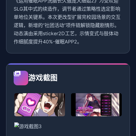
《运用催眠APP洗脑长久傲庞大细姐2》为受欢迎
SLG其中式的续造作，调节者通过策略性选定影响
单地位关键系。本次更改型扩展完校园场景的交互
逻辑，新增的“社团活动”项件链解锁隐藏剧情形。
动态演由采用sticker2D工艺，示情变式与肢体动
作细腻度提升40%-催眠APP2。
游戏截图