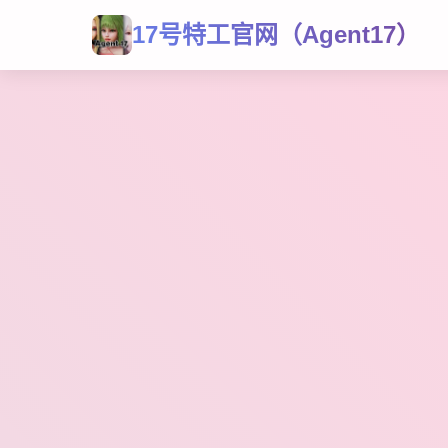
17号特工官网（Agent17）