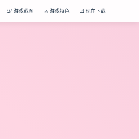
📀 游戏截图
🧺 游戏特色
📐 现在下载