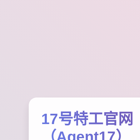
17号特工官网
（Agent17）