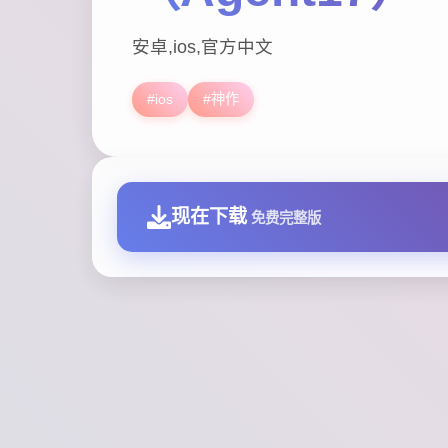
安卓,ios,官方中文
#ios
#神作
现在下载
免费完整版