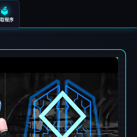
🗳️
取程序