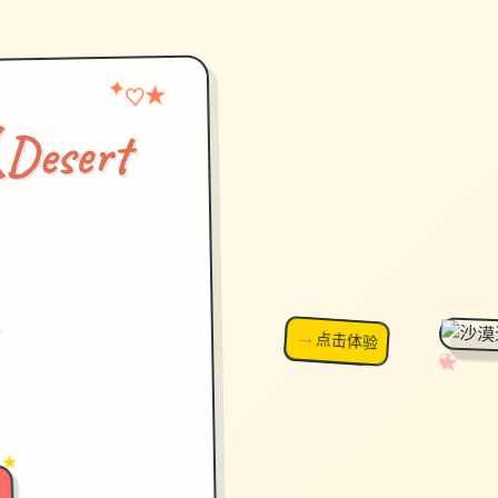
★
✦
♡
sert
）
载
→
↗
点击体验
超棒！
✧
♡
★
♥
 ★