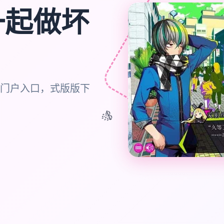
一起做坏
门户入口，式版版下
🎊