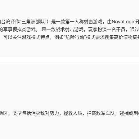
台湾译作“三角洲部队”）是一款第一人称射击游戏，由NovaLogic开发和出
的军事模拟类游戏。 是一款战术射击游戏，玩家扮演一名干员，通
，可以关注游戏模式特点，例如“危险行动”模式要求搜集高价值物资
地区。类型包括消灭敌对势力，拯救人质，拦截敌军车队，逮捕或刺