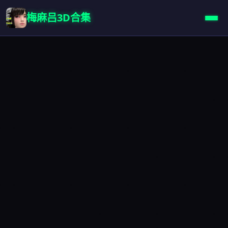
梅麻吕3D合集