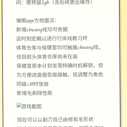
​：需预留5gb（含后续更近缓存）
间​
催眠app方侧面法：
新增chuang戏功可依据
这时刻宏概以进行行床戏教习终
体育仓库与保健室均可触展chuang戏，
但目前头体育仓库尚未在装
保健室原本计划坐落特确时机解锁，但
为方便进度报告版接触，现调整为角色
同级≥10时张放
新增毛剃除性能
现在可以以剃刀自己由修剪毛形状