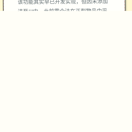
该功能其实早已开发实现，但因未添加
进至UI中，此前零个法在正型物品中采
用。
由于剃刀加入物品栏将导致道具过许
多，目前暂需通过涂鸦功能面板使用
（未过来或许调整）
涂鸦功能原计划高档等级解锁，但进度
报告版中等级≥20即可使用
：暂无毛发再育功能，若需恢
※注意思
复原状，请删除SavedImage记录夹
其别注意工作项
与前从此事相比，即将前革新版运行可
能较卡顿，正式版将进行改进
可体验至t教等级30