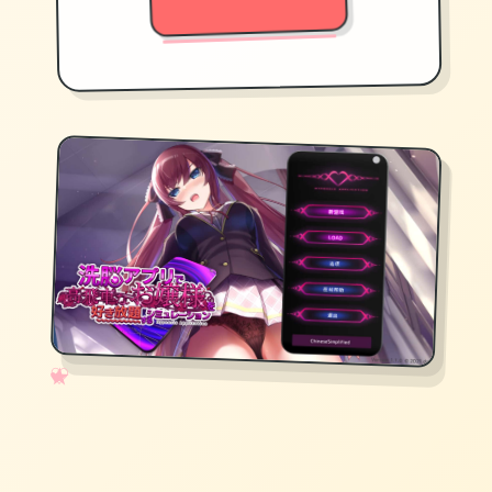
✧
♡
★
♥