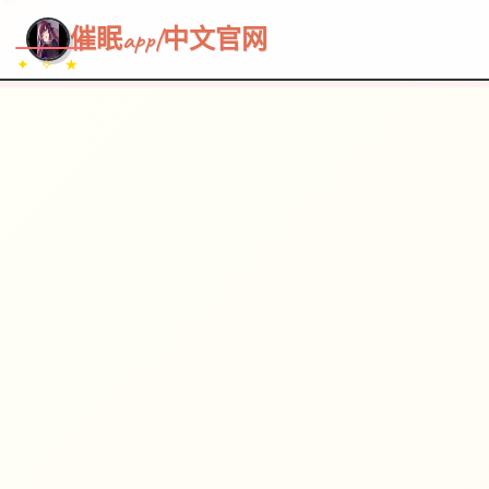
~~~
★
♡
✦
✧
♥
~
催眠app|中文官网
✦ ✧ ★