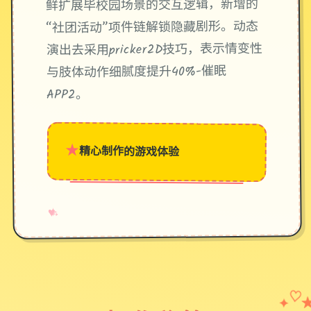
鲜扩展毕校园场景的交互逻辑，新增的
“社团活动”项件链解锁隐藏剧形。动态
演出去采用pricker2D技巧，表示情变性
与肢体动作细腻度提升40%-催眠
APP2。
★
精心制作的游戏体验
→
✧
♥
✦
♡