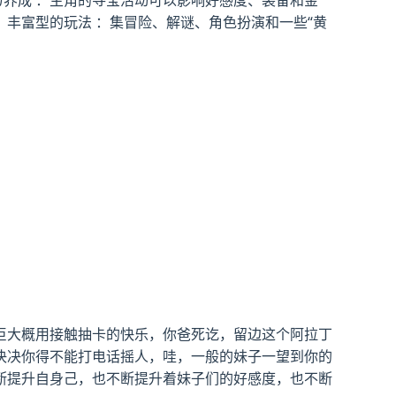
与养成 ：主角的寻宝活动可以影响好感度、装备和金
 丰富型的玩法 ：集冒险、解谜、角色扮演和一些“黄
巨大概用接触抽卡的快乐，你爸死讫，留边这个阿拉丁
决决你得不能打电话摇人，哇，一般的妹子一望到你的
断提升自身己，也不断提升着妹子们的好感度，也不断