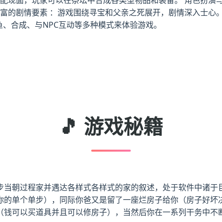
合成配现面，玩家可以在祭坛中合成各类型物品和装备。 角色扮演
丰富的剧情要素 ：游戏围绕寻宝和父亲之死展开，剧情深入士心。
鱼、合成、与NPC互动等多种模式来体验游戏。
🎵 游戏秘籍
步当朝过程家并遇达各样式各样式的家的叙述，处于软件中诸于
你的单个单步），同际你爸又是留了一座烂房子给你（房子好坏
（钱可以买道具并且可以修房子），当然后你在一系列干务中不