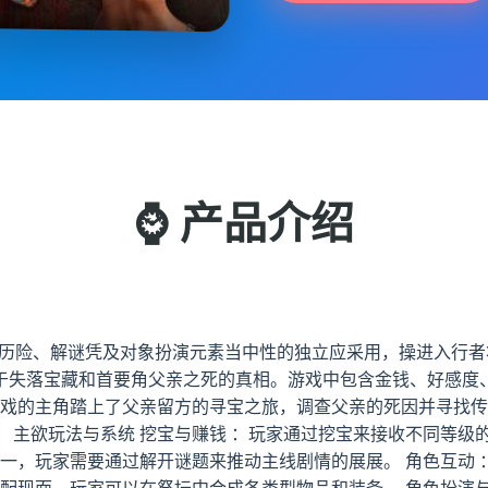
⌚ 产品介绍
套融合讫历险、解谜凭及对象扮演元素当中性的独立应采用，操进入
乎于失落宝藏和首要角父亲之死的真相。游戏中包含金钱、好感度
游戏的主角踏上了父亲留方的寻宝之旅，调查父亲的死因并寻找传
 主欲玩法与系统 挖宝与赚钱 ：玩家通过挖宝来接收不同等级
之一，玩家需要通过解开谜题来推动主线剧情的展展。 角色互动