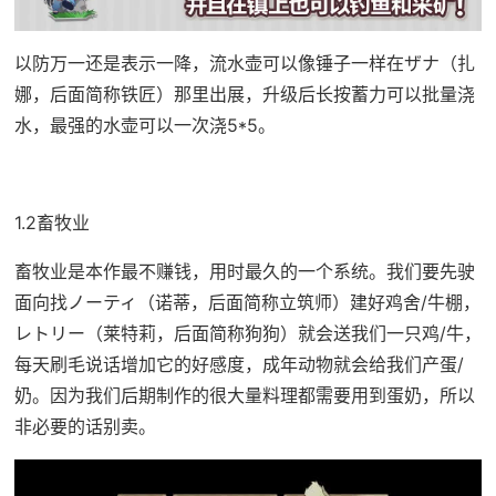
以防万一还是表示一降，流水壶可以像锤子一样在ザナ（扎
娜，后面简称铁匠）那里出展，升级后长按蓄力可以批量浇
水，最强的水壶可以一次浇5*5。
1.2畜牧业
畜牧业是本作最不赚钱，用时最久的一个系统。我们要先驶
面向找ノーティ（诺蒂，后面简称立筑师）建好鸡舍/牛棚，
レトリー（莱特莉，后面简称狗狗）就会送我们一只鸡/牛，
每天刷毛说话增加它的好感度，成年动物就会给我们产蛋/
奶。因为我们后期制作的很大量料理都需要用到蛋奶，所以
非必要的话别卖。