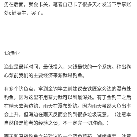
务在后面，就会卡关，笔者自己卡了很多天才发当下手掌账
处c键卖牛，哭了。
1.3渔业
渔业是最耗时间，最低投入，来钱最快的一个系统。种出卷
心菜前我们的主要经济来源就是钓鱼。
有多个钓鱼点，拿到金钓竿之前建议去铁匠家旁边的瀑布处
钓鱼，因为这里不用蓄力就可以到最深处。有了金钓竿之后
在晴天去海边钓，雨天在瀑布处钓。因为雨天虽然大鱼出率
会上升，但海边在雨天反而会钓到很多垃圾玩意。（注意本
自然段是笔者的经验之谈，不一定完一切准确。）
雨天和深夜钓鱼之前建议吃一个蓝色草药，减缓疲劳。注意