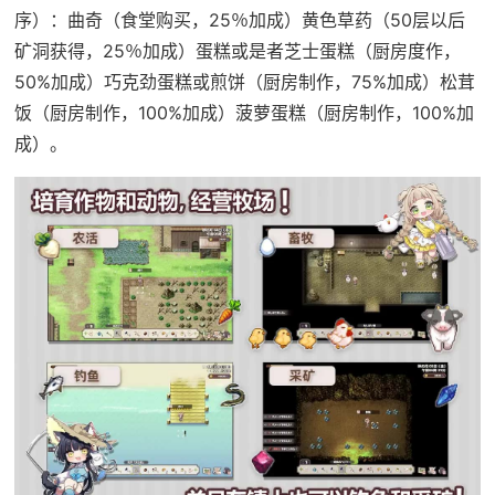
序）：曲奇（食堂购买，25％加成）黄色草药（50层以后
矿洞获得，25％加成）蛋糕或是者芝士蛋糕（厨房度作，
50%加成）巧克劲蛋糕或煎饼（厨房制作，75%加成）松茸
饭（厨房制作，100%加成）菠萝蛋糕（厨房制作，100%加
成）。