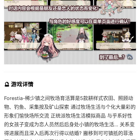
🔮 游戏详情
Forestia-稀少镇之间牧场育活算是5款耕样式农田、照顾动
物、钓鱼、采集按及矿山探索 通过牧场生活与个化大量彩的
形象们愉快场所交流 正统派牧场生活模拟商品 与乎系好性
的女孩子变成为恋人员然后后身处小镇的牧场生活… 关系变
得进展而且深入后再次行得以结婚? 搬移到可可镇抵的菲洛