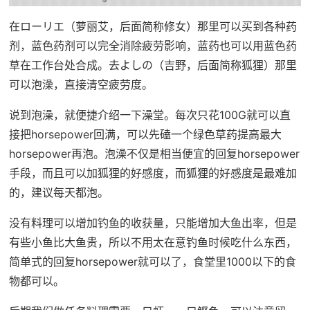
在ローリエ（萝丽艾，后面简称修女）那里可以买到各种药
剂，蓝色药剂可以完全消除疲劳影响，蓝药也可以用蓝色药
草在工作台处合成。去よしの（吉野，后面简称狐狸）那里
可以泡澡，直接清空疲劳度。
说到泡澡，就便捷介绍一下澡堂。每次只花100G就可以直
接把horsepower回满，可以先磕一个绿色草药提高最大
horsepower再泡。泡澡不仅是相当便宜的回复horsepower
手段，而且可以加狐狸的好感度，而狐狸的好感度是最难加
的，建议每天都泡。
没有料理可以增加钓鱼的收获量，只能增加大鱼出率，但是
有些小鱼比大鱼贵，所以不用太在意钓鱼时候吃什么东西，
简单式的回复horsepower就可以了，食堂里1000以下的食
物都可以。