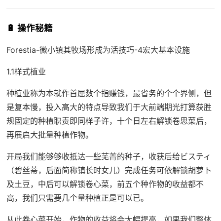
🔋 操作秘籍
Forestia-微小镇其牧场形成为活技巧-4宏大基本设施
1.1样式植业
种植业称为本就作首屈数个指赚钱，最省务的个个界侧，但
是复本慢，投入高大的特点导致我们于大前端期光打算获胜
规固定的种植职责即同样子许，十个日左右解锁卷思菜后，
再展启大批量种植作物。
开局我们能够够收抵达一些芜菁的种子，收获后给ビスティ
（碧丝蒂，后面简称镇长时女儿）完成任务可依解锁胡萝卜
及土豆，中后可以解锁卷心菜，前五个种作物的收益都不
高，我们只需要几个量种植正是可以已。
从此卷心菜开始，作物的收益将会大幅提高，如果我们整体