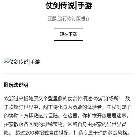
仗剑传说|手游
亚服,流行修订版缓存
现在下载
🗄️ 玩法说明
欢迎过来抵随愿又个型里侧的仗剑传阐述-坎斯汀场所！ 数
于坎斯汀世界中，阁下将化身为勇敢的体验者，在杖剑双子
的协助下方拯救这片巨陆。在这里，你将拨开放层层迷雾，
探索散落各区域的珍稀宝物，领略自身由探索的异世界冒
险。 超过200种招式自由搭配，打造专属于你的激战风格。