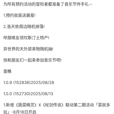
为所有预约活动的冒险者都准备了音乐节伴手礼--
1.预约就是送晨星!
2.洛天依周边随机掉落!
呼朋唤友领坎斯汀土特产!
异世界的天外部来物随机抽!
快和朋友们一起来参加音乐节吧!
查瞧
1.0.9 (152836)2025/08/28
1.0.0 (152730)2025/08/13
1.新增《蔬菜精灵》X《杖剑传说》联动第二期活动「菜就多
玩」-8月18日开启