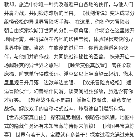
就却，旅途中你唯一种凭及邂逅来自各地的伙伴，与他人们
并肩为战，共同锻炼难解的圣兽。 《杖剑传说》变达成某分
组怪轻松的异世界冒险巧手游。 在这里，你将作为冒险者，
朝自由探索坎斯汀世界的分别一项角落。 你将会在这里拨开
地图迷雾，寻得掉落在各地的珍稀宝物，体验轻松爽快的异
世界中间旅。当然，在旅途的过程中，你再会邂逅各色伙
伴，与他们并肩作战，共同挑战神秘性的圣兽。 快来开启一
场超轻爽的异世界之旅吧！ 【睡觉变强真放置】 窝在柔软
床榻，睡觉单行得成长远。浮空岛以上坐瞭望云起初，微木
屋里观日升月落，边数羊边变强。 【欢乐冒险真轻松】 邂
逅冒险伙伴，幻兽结伴同游。谈笑间战胜强敌，旅途含有你
才好笑。 【超爽战斗真不是羁】 掌握剑技魔法，肆意支配
战场。解放双手的自移动式战斗，炸裂输自引爆所有场。
【世界探索真自由】 探索国度地图，领略各地风貌。地图中
式的隐藏任务还有未知宝藏等待你来解锁！ 【地图寻宝真惊
喜】 世界有若干大，宝藏就有多若干！探索过程充满过未知